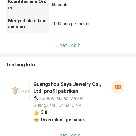
Kuantitas min Ord
60 buah
er
Menyediakan kem
1000 pcs per bulan
ampuan
Lihat Lebih
Tentang kita
Guangzhou Saya Jewelry Co.,
Ltd. profil pabrikan
B2069C,XiJiao Market,
GuangZhou, China ,CINA
5.0
Diverifikasi pemasok
Lihat Lebih