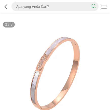
2
/
3