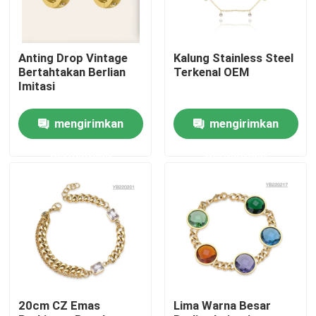
Produk
Anting Drop Vintage
Kalung Stainless Steel
Bertahtakan Berlian
Terkenal OEM
Gelang dan gelang stainless steel dalam stok
Imitasi
mengirimkan
mengirimkan
Kalung dari stainless steel dalam stok
permintaan
permintaan
Earring Baja Tidak Berlemak Di Stok
Perhiasan Baja Berkualitas
Stok Baru
20cm CZ Emas
Lima Warna Besar
Set Perhiasan Baja Tahan Karat