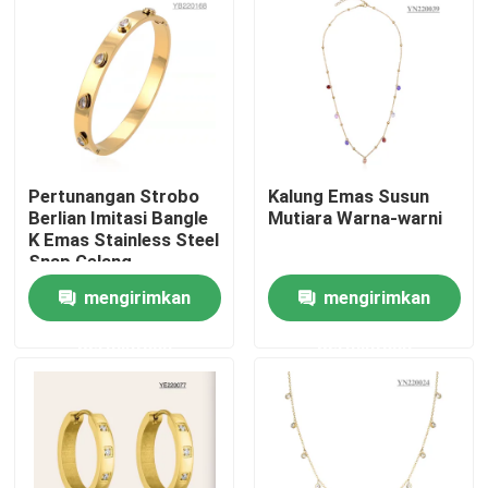
Pertunangan Strobo
Kalung Emas Susun
Berlian Imitasi Bangle
Mutiara Warna-warni
K Emas Stainless Steel
Snap Gelang
mengirimkan
mengirimkan
Rumah
permintaan
permintaan
Tentang kita
Kontak